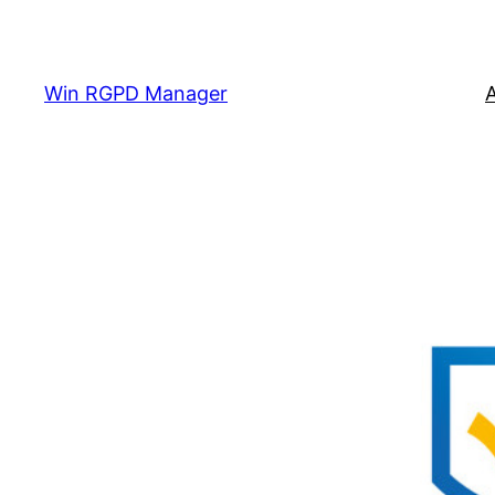
Aller
au
contenu
Win RGPD Manager
A