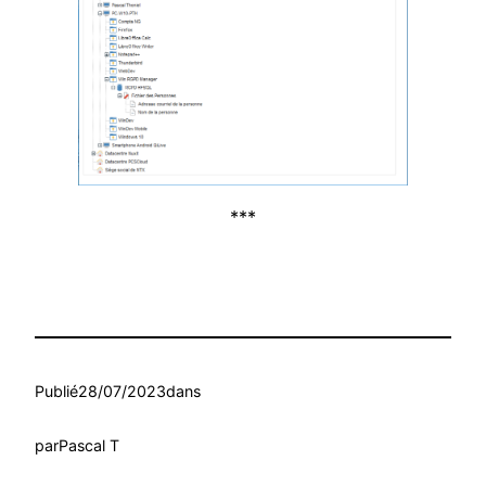
***
Publié
28/07/2023
dans
par
Pascal T